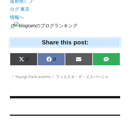
Share this post:
Share
Share
Share
Share
X
F
E
S
on
on
on
on
(
a
m
M
T
c
a
S
w
e
i
Posted
Categories
Tags
Yoyogi Park events
フィエスタ・デ・エスパーニャ
i
b
l
on
t
o
t
o
e
k
r
)
Post
navigation