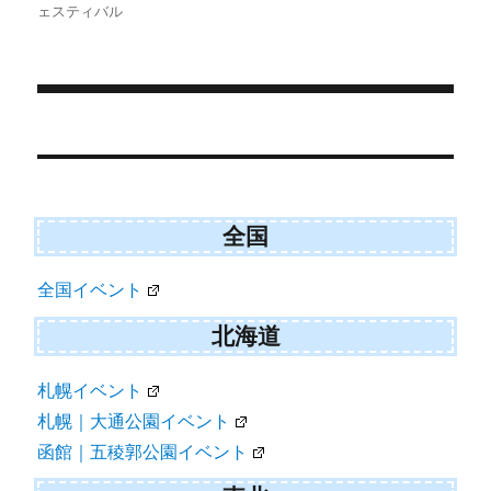
on
ェスティバル
t
o
t
o
e
k
r
)
Post
navigation
全国
全国イベント
北海道
札幌イベント
札幌｜大通公園イベント
函館｜五稜郭公園イベント