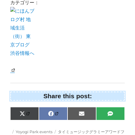
カテゴリー：
Share this post:
Share
Share
Share
Share
X
F
E
S
on
on
on
on
(
a
m
M
T
c
a
S
w
e
i
Posted
Categories
Tags
Yoyogi Park events
タイミュージックグラミーアワードフ
i
b
l