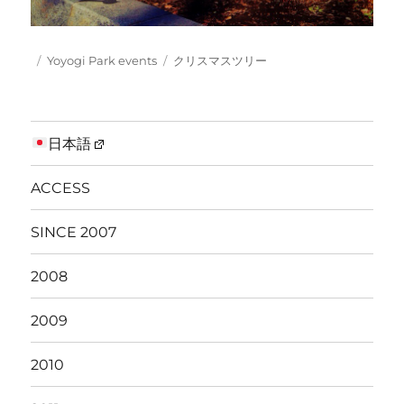
Posted
Categories
Tags
Yoyogi Park events
クリスマスツリー
on
日本語
ACCESS
SINCE 2007
2008
2009
2010