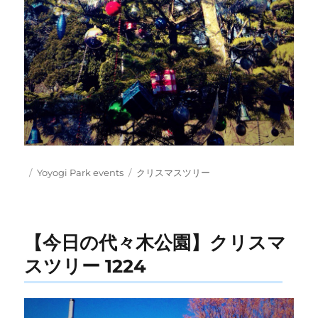
Posted
Categories
Tags
Yoyogi Park events
クリスマスツリー
on
【今日の代々木公園】クリスマ
スツリー 1224