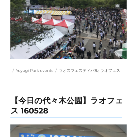
Posted
Categories
Tags
Yoyogi Park events
ラオスフェスティバル
,
ラオフェス
on
【今日の代々木公園】ラオフェ
ス 160528