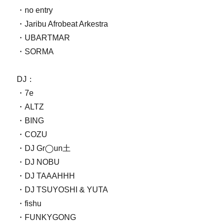
・no entry
・Jaribu Afrobeat Arkestra
・UBARTMAR
・SORMA
DJ：
・7e
・ALTZ
・BING
・COZU
・DJ Gr◯un土
・DJ NOBU
・DJ TAAAHHH
・DJ TSUYOSHI & YUTA
・fishu
・FUNKYGONG