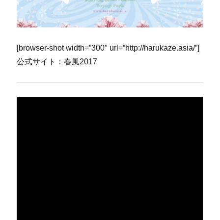
[browser-shot width=”300″ url=”http://harukaze.asia/”]
公式サイト：春風2017