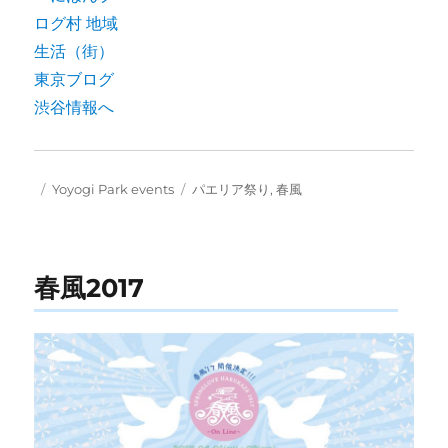
Posted
Categories
Tags
Yoyogi Park events
パエリア祭り
,
春風
on
春風2017