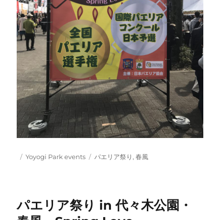
Posted
Categories
Tags
Yoyogi Park events
パエリア祭り
,
春風
on
パエリア祭り in 代々木公園・