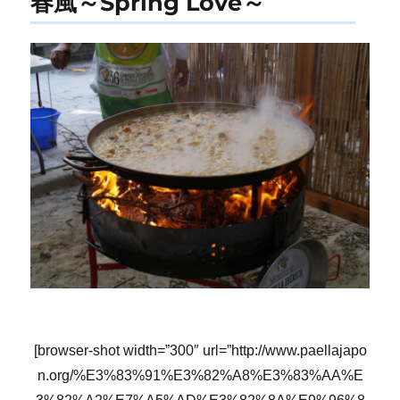
春風～Spring Love～
[browser-shot width=”300″ url=”http://www.paellajapo
n.org/%E3%83%91%E3%82%A8%E3%83%AA%E