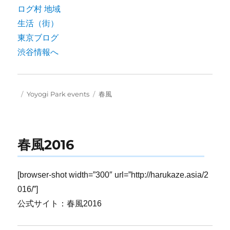
Posted
Categories
Tags
Yoyogi Park events
春風
on
春風2016
[browser-shot width=”300″ url=”http://harukaze.asia/2
016/”]
公式サイト：春風2016