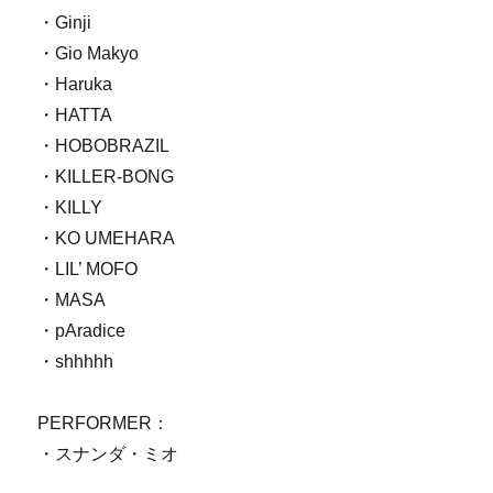
・Ginji
・Gio Makyo
・Haruka
・HATTA
・HOBOBRAZIL
・KILLER-BONG
・KILLY
・KO UMEHARA
・LIL’ MOFO
・MASA
・pAradice
・shhhhh
PERFORMER：
・スナンダ・ミオ