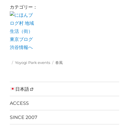
カテゴリー：
Posted
Categories
Tags
Yoyogi Park events
春風
on
日本語
ACCESS
SINCE 2007