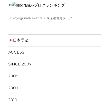
Posted
Categories
Tags
Yoyogi Park events
東京都食育フェア
on
日本語
ACCESS
SINCE 2007
2008
2009
2010