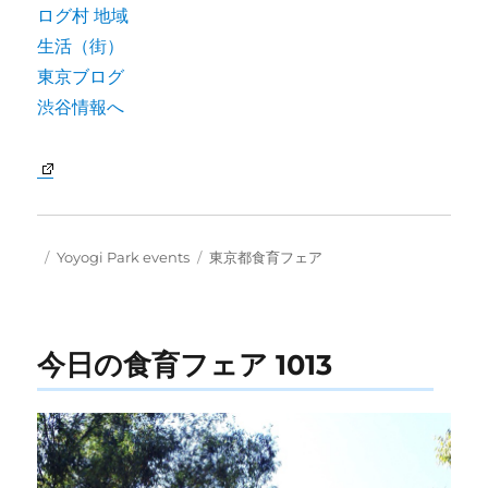
Posted
Categories
Tags
Yoyogi Park events
東京都食育フェア
on
今日の食育フェア 1013