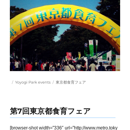
Posted
Categories
Tags
Yoyogi Park events
東京都食育フェア
on
第7回東京都食育フェア
[browser-shot width=”336″ url=”http://www.metro.toky