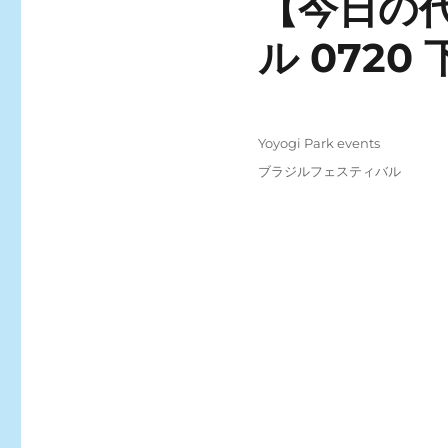
【今日の
ル 0720 
Posted
Categories
Yoyogi Park events
on
Tags
ブラジルフェスティバル