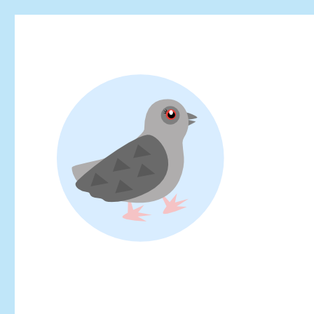
Looking for events at Yoyogi Park? Find upcoming festivals, fl
Yoyogi Park Event & Fest