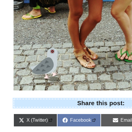
Share this post:
Share
Share
Shar
X (Twitter)
Facebook
Emai
on
on
on