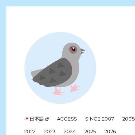
Looking for events at Yoyogi Park? Find upcoming festivals, fl
Yoyogi Park Event & Fest
日本語
ACCESS
SINCE 2007
2008
2022
2023
2024
2025
2026