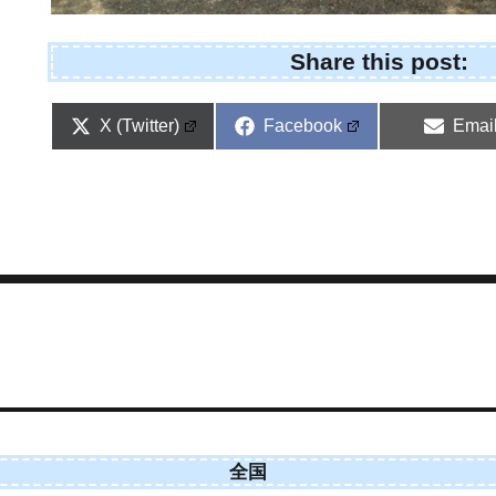
Share this post:
Share
Share
Shar
X (Twitter)
Facebook
Emai
on
on
on
全国