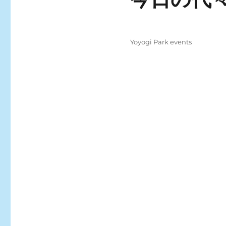
Posted
Categories
Yoyogi Park events
on