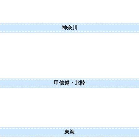
神奈川
甲信越・北陸
東海