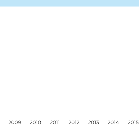
ea markets, and concerts!
ival
2009
2010
2011
2012
2013
2014
2015