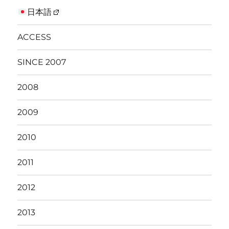
日本語
ACCESS
SINCE 2007
2008
2009
2010
2011
2012
2013