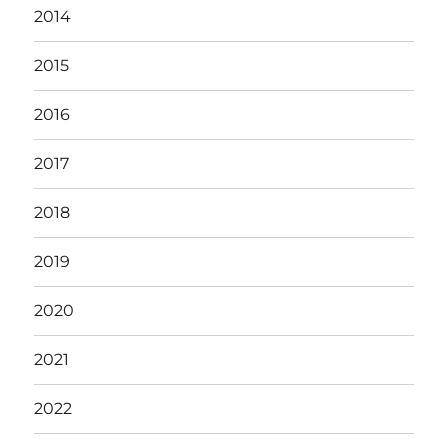
2014
2015
2016
2017
2018
2019
2020
2021
2022