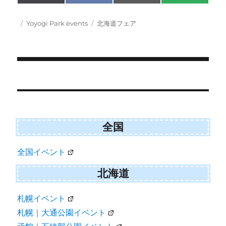
on
on
on
on
(
a
m
M
T
c
a
S
w
e
i
Posted
Categories
Tags
Yoyogi Park events
北海道フェア
i
b
l
on
t
o
t
o
e
k
r
)
Post
navigation
全国
全国イベント
北海道
札幌イベント
札幌｜大通公園イベント