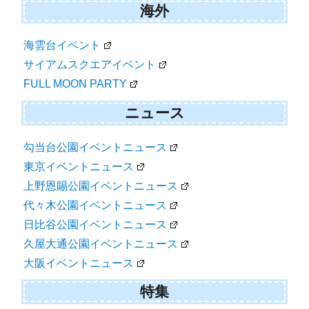
海外
海雲台イベント
サイアムスクエアイベント
FULL MOON PARTY
ニュース
勾当台公園イベントニュース
東京イベントニュース
上野恩賜公園イベントニュース
代々木公園イベントニュース
日比谷公園イベントニュース
久屋大通公園イベントニュース
大阪イベントニュース
特集