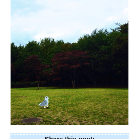
Share this post: