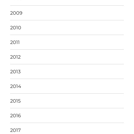
2009
2010
2011
2012
2013
2014
2015
2016
2017