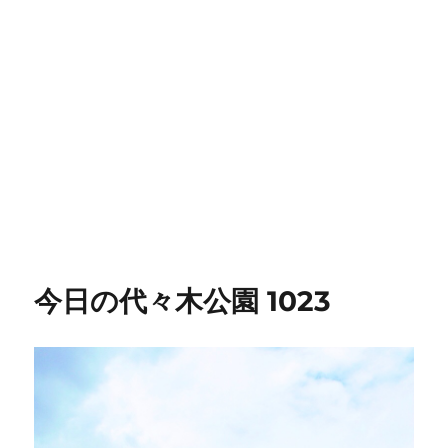
今日の代々木公園 1023