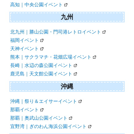
高知｜中央公園イベント
九州
北九州｜勝山公園・門司港レトロイベント
福岡イベント
天神イベント
熊本｜サクラマチ・花畑広場イベント
長崎｜水辺の森公園イベント
鹿児島｜天文館公園イベント
沖縄
沖縄｜祭り＆エイサーイベント
那覇イベント
那覇｜奥武山公園イベント
宜野湾｜ぎのわん海浜公園イベント