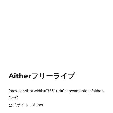
Aitherフリーライブ
[browser-shot width=”336″ url=”http://ameblo.jp/aither-
five/”]
公式サイト：Aither