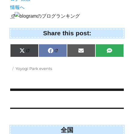
Share this post:
Share
Share
Share
Share
X
F
E
S
on
on
on
on
(
a
m
M
T
c
a
S
w
e
i
Posted
Categories
Yoyogi Park events
i
b
l
on
t
o
t
o
e
k
r
)
Post
navigation
全国