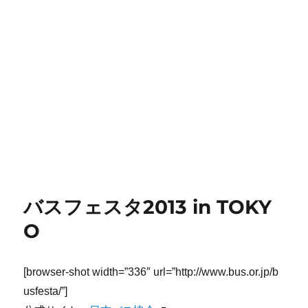
バスフェスタ2013 in TOKY
O
[browser-shot width=”336″ url=”http://www.bus.or.jp/b
usfesta/”]