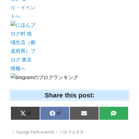
Share this post:
Share
Share
Share
Share
X
F
E
S
on
on
on
on
(
a
m
M
T
c
a
S
w
e
i
Posted
Categories
Tags
Yoyogi Park events
バスフェスタ
i
b
l
on