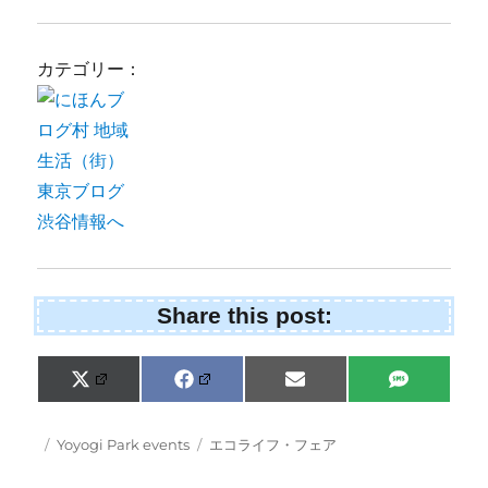
カテゴリー：
Share this post:
Share
Share
Share
Share
X
F
E
S
on
on
on
on
(
a
m
M
T
c
a
S
w
e
i
Posted
Categories
Tags
Yoyogi Park events
エコライフ・フェア
i
b
l
on
t
o