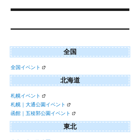
t
o
e
k
r
)
Post
navigation
全国
全国イベント
北海道
札幌イベント
札幌｜大通公園イベント
函館｜五稜郭公園イベント
東北