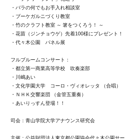
・バラの何でもお手入れ相談室
・ブーケガルニづくり教室
・竹のクラフト教室 ～ 箸をつくろう！ ～
・花苗（ジンチョウゲ）先着100様にプレゼント！
・代々木公園 パネル展
フルブルームコンサート：
・都立第一商業高等学校 吹奏楽部
・川嶋あい
・文化学園大学 コーロ・ヴィオレッタ （合唱）
・ＮＨＫ交響楽団 （金管五重奏）
・あいりっすん登場！！
司会：青山学院大学アナウンス研究会
主催：公益財団法人東京都公園協会代々木公園サー