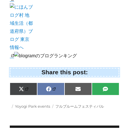
Share this post:
Share
Share
Share
Share
X
F
E
S
on
on
on
on
(
a
m
M
T
c
a
S
w
e
i
Posted
Categories
Tags
Yoyogi Park events
フルブルームフェスティバル
i
b
l
on
t
o
t
o
e
k
r