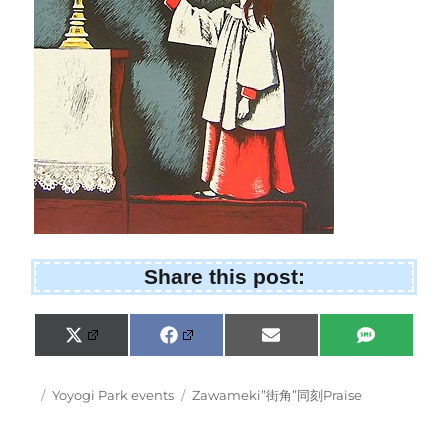
Share this post:
Share
Share
Share
Share
X
F
E
S
on
on
on
on
(
a
m
M
T
c
a
S
w
e
i
Posted
Categories
Tags
Yoyogi Park events
Zawameki”街角”同刻Praise
i
b
l
on
t
o
t
o