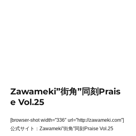
Zawameki”街角”同刻Prais
e Vol.25
[browser-shot width=”336″ url=”http://zawameki.com”]
公式サイト：Zawameki”街角”同刻Praise Vol.25