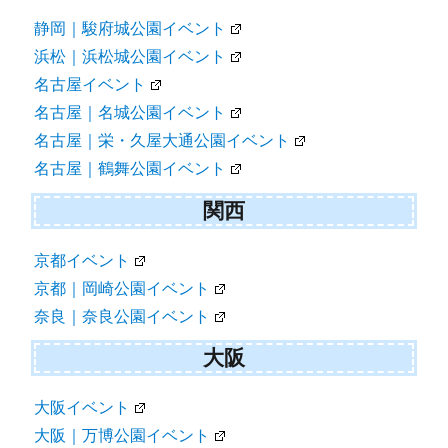
静岡｜駿府城公園イベント
浜松｜浜松城公園イベント
名古屋イベント
名古屋｜名城公園イベント
名古屋｜栄・久屋大通公園イベント
名古屋｜鶴舞公園イベント
関西
京都イベント
京都｜岡崎公園イベント
奈良｜奈良公園イベント
大阪
大阪イベント
大阪｜万博公園イベント