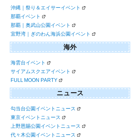
沖縄｜祭り＆エイサーイベント
那覇イベント
那覇｜奥武山公園イベント
宜野湾｜ぎのわん海浜公園イベント
海外
海雲台イベント
サイアムスクエアイベント
FULL MOON PARTY
ニュース
勾当台公園イベントニュース
東京イベントニュース
上野恩賜公園イベントニュース
代々木公園イベントニュース