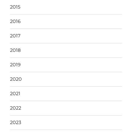
2015
2016
2017
2018
2019
2020
2021
2022
2023