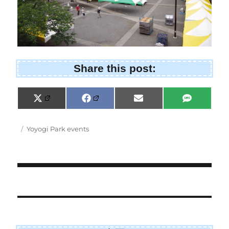
Share this post:
Share
Share
Share
Share
X
F
E
S
on
on
on
on
(
a
m
M
T
c
a
S
w
e
i
Posted
Categories
Yoyogi Park events
i
b
l
on
t
o
t
o
e
k
r
)
Post
navigation