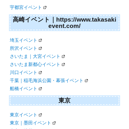
宇都宮イベント
高崎イベント｜https://www.takasaki
event.com/
埼玉イベント
所沢イベント
さいたま｜大宮イベント
さいたま新都心イベント
川口イベント
千葉｜稲毛海浜公園・幕張イベント
船橋イベント
東京
東京イベント
東京｜墨田イベント