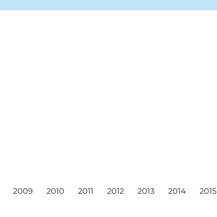
ea markets, and concerts!
ival
2009
2010
2011
2012
2013
2014
2015