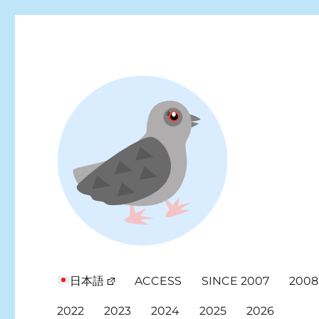
Looking for events at Yoyogi Park? Find upcoming festivals, fl
Yoyogi Park Event & Fest
日本語
ACCESS
SINCE 2007
2008
2022
2023
2024
2025
2026