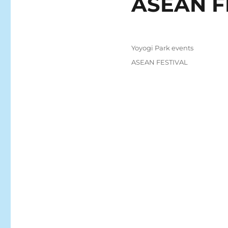
ASEAN F
Posted
Categories
Yoyogi Park events
on
Tags
ASEAN FESTIVAL