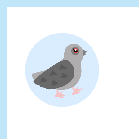
Looking for events at Yoyogi Park? Find upcoming festivals, fl
Yoyogi Park Event & Fest