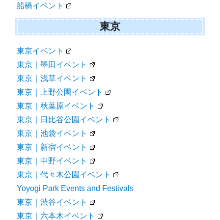
船橋イベント
東京
東京イベント
東京｜墨田イベント
東京｜浅草イベント
東京｜上野公園イベント
東京｜秋葉原イベント
東京｜日比谷公園イベント
東京｜池袋イベント
東京｜新宿イベント
東京｜中野イベント
東京｜代々木公園イベント
Yoyogi Park Events and Festivals
東京｜渋谷イベント
東京｜六本木イベント