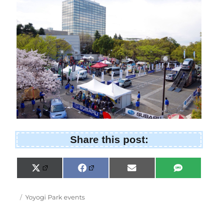
Share this post:
Share
Share
Share
Share
X
F
E
S
on
on
on
on
(
a
m
M
T
c
a
S
w
e
i
Posted
Categories
Yoyogi Park events
i
b
l
on
t
o
t
o