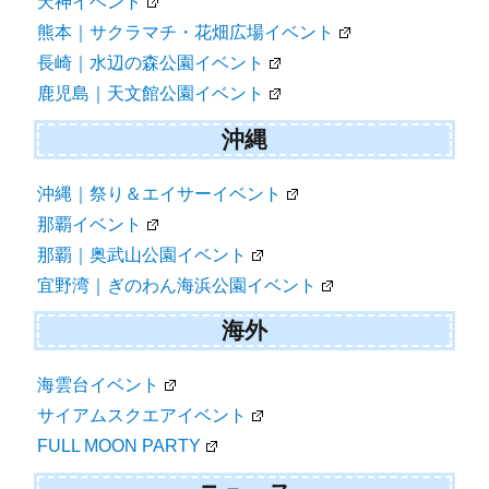
天神イベント
熊本｜サクラマチ・花畑広場イベント
長崎｜水辺の森公園イベント
鹿児島｜天文館公園イベント
沖縄
沖縄｜祭り＆エイサーイベント
那覇イベント
那覇｜奥武山公園イベント
宜野湾｜ぎのわん海浜公園イベント
海外
海雲台イベント
サイアムスクエアイベント
FULL MOON PARTY