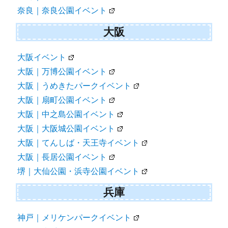
奈良｜奈良公園イベント
大阪
大阪イベント
大阪｜万博公園イベント
大阪｜うめきたパークイベント
大阪｜扇町公園イベント
大阪｜中之島公園イベント
大阪｜大阪城公園イベント
大阪｜てんしば・天王寺イベント
大阪｜長居公園イベント
堺｜大仙公園・浜寺公園イベント
兵庫
神戸｜メリケンパークイベント