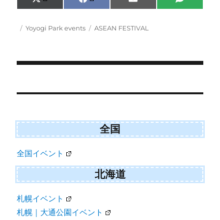
Share
Share
Share
Share
X
F
E
S
on
on
on
on
(
a
m
M
T
c
a
S
w
e
i
Posted
Categories
Tags
Yoyogi Park events
ASEAN FESTIVAL
i
b
l
on
t
o
t
o
e
k
r
)
Post
navigation
全国
全国イベント
北海道
札幌イベント
札幌｜大通公園イベント