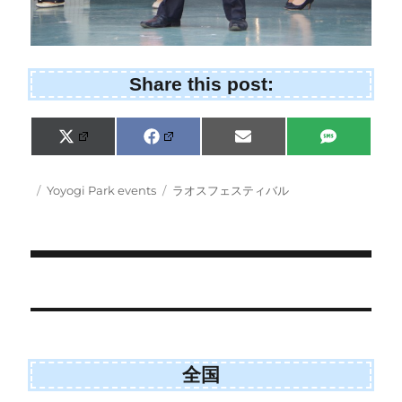
Share this post:
Share
Share
Share
Share
X
F
E
S
on
on
on
on
(
a
m
M
T
c
a
S
w
e
i
Posted
Categories
Tags
Yoyogi Park events
ラオスフェスティバル
i
b
l
on
t
o
t
o
e
k
r
)
Post
navigation
全国