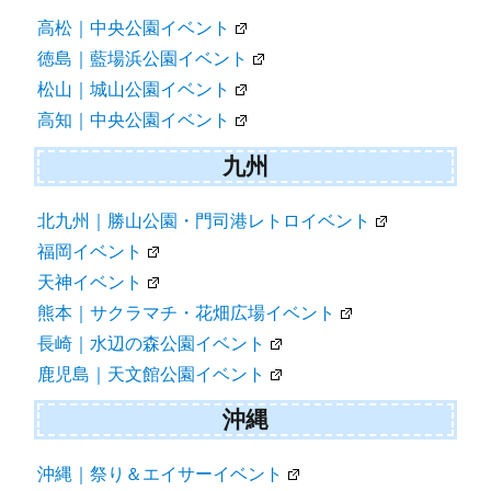
高松｜中央公園イベント
徳島｜藍場浜公園イベント
松山｜城山公園イベント
高知｜中央公園イベント
九州
北九州｜勝山公園・門司港レトロイベント
福岡イベント
天神イベント
熊本｜サクラマチ・花畑広場イベント
長崎｜水辺の森公園イベント
鹿児島｜天文館公園イベント
沖縄
沖縄｜祭り＆エイサーイベント