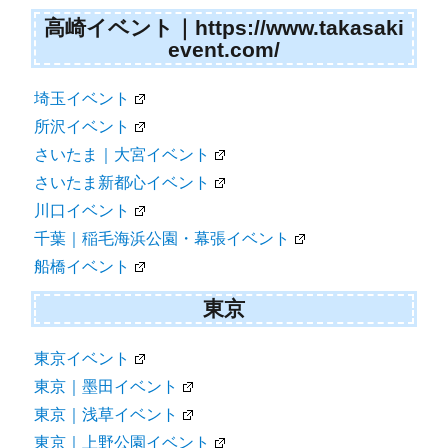
高崎イベント｜https://www.takasaki
event.com/
埼玉イベント
所沢イベント
さいたま｜大宮イベント
さいたま新都心イベント
川口イベント
千葉｜稲毛海浜公園・幕張イベント
船橋イベント
東京
東京イベント
東京｜墨田イベント
東京｜浅草イベント
東京｜上野公園イベント