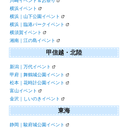
川崎イベント＆お祭り
横浜イベント
横浜｜山下公園イベント
横浜｜臨港パークイベント
横須賀イベント
湘南｜江の島イベント
甲信越・北陸
新潟｜万代イベント
甲府｜舞鶴城公園イベント
松本｜花時計公園イベント
富山イベント
金沢｜しいのきイベント
東海
静岡｜駿府城公園イベント