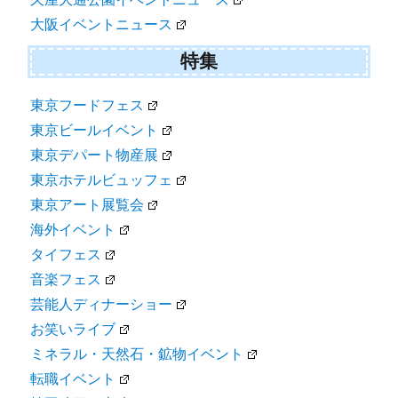
大阪イベントニュース
特集
東京フードフェス
東京ビールイベント
東京デパート物産展
東京ホテルビュッフェ
東京アート展覧会
海外イベント
タイフェス
音楽フェス
芸能人ディナーショー
お笑いライブ
ミネラル・天然石・鉱物イベント
転職イベント