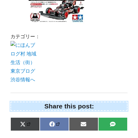
カテゴリー：
Share this post:
Share
Share
Share
Share
X
F
E
S
on
on
on
on
(
a
m
M
T
c
a
S