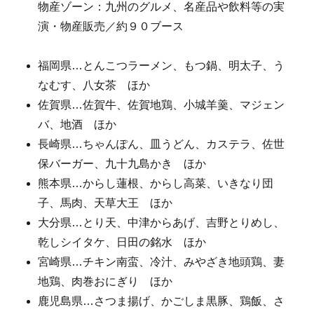
物産ゾーン：九州のグルメ、名産品や飲料等の実
演・物産販売／約９０ブース
福岡県…とんこつラーメン、もつ鍋、明太子、う
なむす、八女茶 ほか
佐賀県…佐賀牛、佐賀地鶏、小城羊羹、マジェン
バ、地酒 ほか
長崎県…ちゃんぽん、皿うどん、カステラ、佐世
保バーガー、九十九島かき ほか
熊本県…からし蓮根、からし高菜、いきなり団
子、馬肉、天草大王 ほか
大分県…とり天、中津からあげ、吉野とりめし、
乾しシイタケ、日田の銘水 ほか
宮崎県…チキン南蛮、冷汁、みやざき地頭鶏、妻
地鶏、肉巻おにぎり ほか
鹿児島県…さつま揚げ、かごしま黒豚、鶏飯、さ