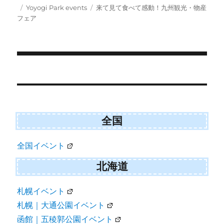
w
e
i
Posted
Categories
Tags
Yoyogi Park events
来て見て食べて感動！九州観光・物産
i
b
l
on
フェア
t
o
t
o
e
k
r
)
Post
navigation
全国
全国イベント
北海道
札幌イベント
札幌｜大通公園イベント
函館｜五稜郭公園イベント