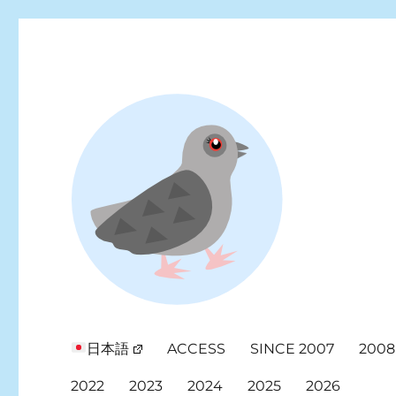
Looking for events at Yoyogi Park? Find upcoming festivals, fl
Yoyogi Park Event & Fest
日本語
ACCESS
SINCE 2007
2008
2022
2023
2024
2025
2026