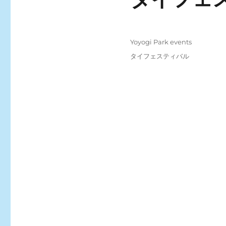
Posted
Categories
Yoyogi Park events
on
Tags
タイフェスティバル