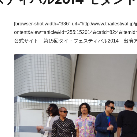
[browser-shot width=”336″ url=”http://www.thaifestival.j
ontent&view=article&id=255:152014&catid=82:4&Itemid
公式サイト：第15回タイ・フェスティバル2014 出演