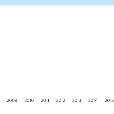
ea markets, and concerts!
ival
2009
2010
2011
2012
2013
2014
2015