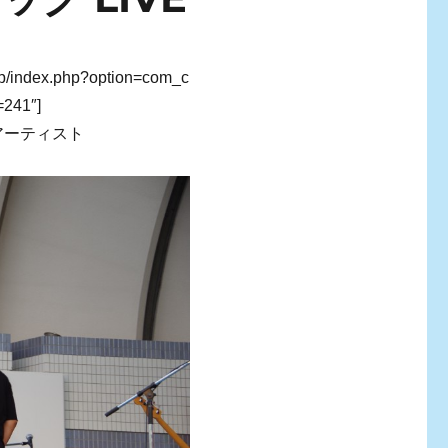
p/jp/index.php?option=com_c
=241″]
アーティスト