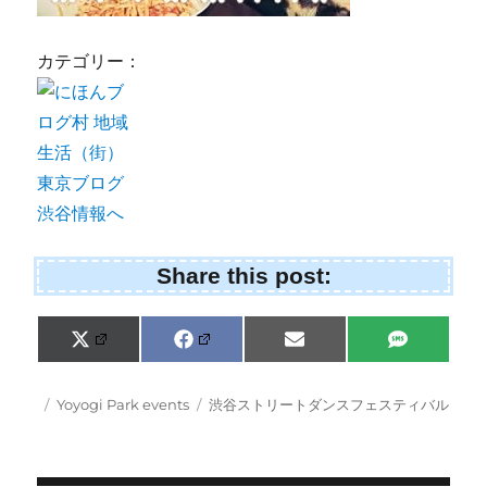
カテゴリー：
Share this post:
Share
Share
Share
Share
X
F
E
S
on
on
on
on
(
a
m
M
T
c
a
S
w
e
i
Posted
Categories
Tags
Yoyogi Park events
渋谷ストリートダンスフェスティバル
i
b
l
on
t
o
t
o
e
k
r