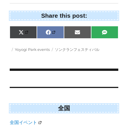
Share this post:
Share
Share
Share
Share
X
F
E
S
on
on
on
on
(
a
m
M
T
c
a
S
w
e
i
Posted
Categories
Tags
Yoyogi Park events
ソンクランフェスティバル
i
b
l
on
t
o
t
o
e
k
r
)
Post
navigation
全国
全国イベント