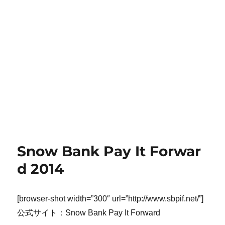
Snow Bank Pay It Forwar
d 2014
[browser-shot width=”300″ url=”http://www.sbpif.net/”]
公式サイト：Snow Bank Pay It Forward