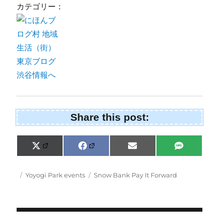
カテゴリー：
Share this post:
Share
Share
Share
Share
X
F
E
S
on
on
on
on
(
a
m
M
T
c
a
S
w
e
i
Posted
Categories
Tags
Yoyogi Park events
Snow Bank Pay It Forward
i
b
l
on
t
o
t
o
e
k
r