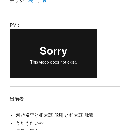
チラシ：
表
、
裏
PV：
出演者：
河乃裕季と和太鼓 飛翔 と和太鼓 飛響
うたうたいや