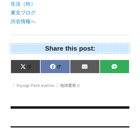
Share this post:
Share
Share
Share
Share
X
F
E
S
on
on
on
on
(
a
m
M
T
c
a
S
w
e
i
Posted
Categories
Tags
Yoyogi Park events
地球愛祭り
i
b
l
on
t
o
t
o
e
k
r
)
Post
navigation