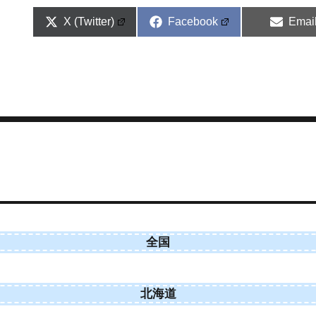
Share
Share
Shar
X (Twitter)
Facebook
Emai
on
on
on
全国
北海道