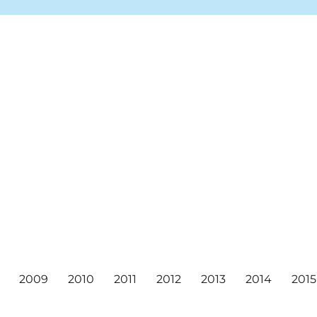
ea markets, and concerts!
ival
2009
2010
2011
2012
2013
2014
2015