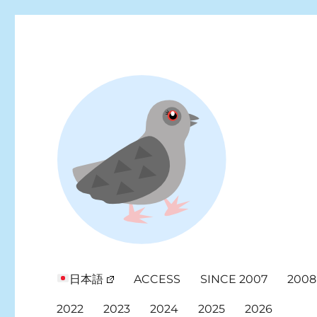
Looking for events at Yoyogi Park? Find upcoming festivals, fl
Yoyogi Park Event & Fest
日本語
ACCESS
SINCE 2007
2008
2022
2023
2024
2025
2026