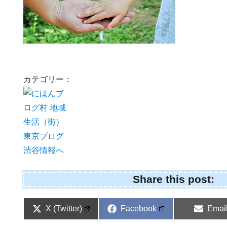
カテゴリー：
Share this post:
Share
Share
Shar
X (Twitter)
Facebook
Emai
on
on
on