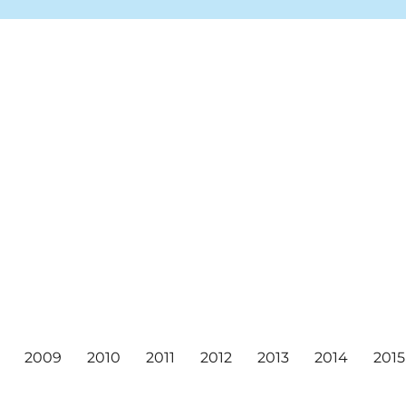
ea markets, and concerts!
ival
2009
2010
2011
2012
2013
2014
2015