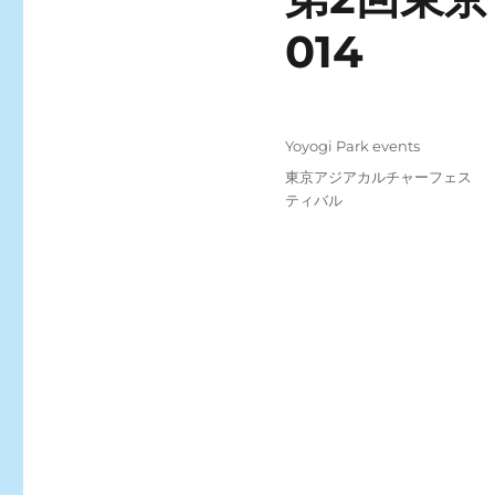
014
Posted
Categories
Yoyogi Park events
on
Tags
東京アジアカルチャーフェス
ティバル