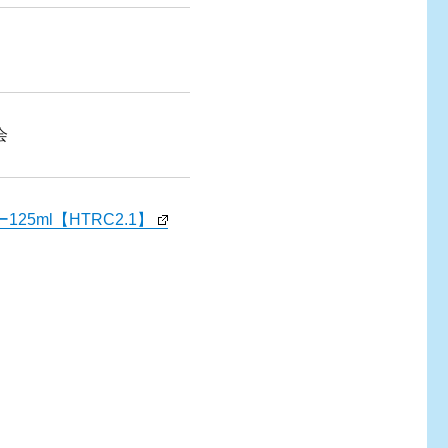
会
5ml【HTRC2.1】