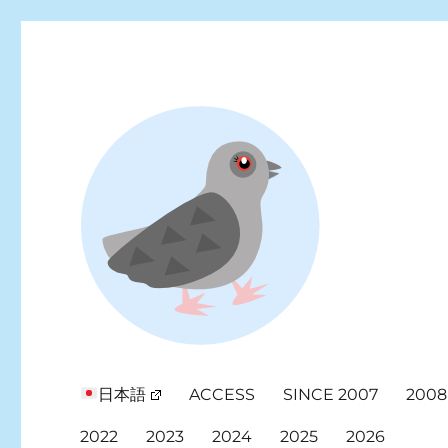
Looking for events at Yoyogi Park? Find upcoming festivals, fl
Yoyogi Park Event & Fest
日本語
ACCESS
SINCE 2007
2008
2022
2023
2024
2025
2026