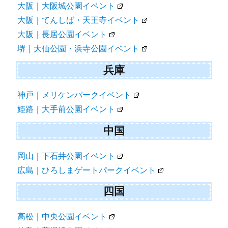
大阪｜大阪城公園イベント
大阪｜てんしば・天王寺イベント
大阪｜長居公園イベント
堺｜大仙公園・浜寺公園イベント
兵庫
神戸｜メリケンパークイベント
姫路｜大手前公園イベント
中国
岡山｜下石井公園イベント
広島｜ひろしまゲートパークイベント
四国
高松｜中央公園イベント