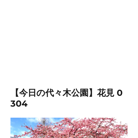
【今日の代々木公園】花見 0
304