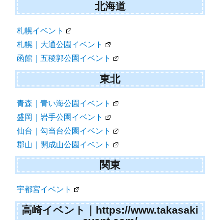
北海道
札幌イベント
札幌｜大通公園イベント
函館｜五稜郭公園イベント
東北
青森｜青い海公園イベント
盛岡｜岩手公園イベント
仙台｜勾当台公園イベント
郡山｜開成山公園イベント
関東
宇都宮イベント
高崎イベント｜https://www.takasaki