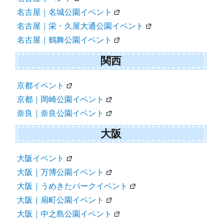
名古屋｜名城公園イベント
名古屋｜栄・久屋大通公園イベント
名古屋｜鶴舞公園イベント
関西
京都イベント
京都｜岡崎公園イベント
奈良｜奈良公園イベント
大阪
大阪イベント
大阪｜万博公園イベント
大阪｜うめきたパークイベント
大阪｜扇町公園イベント
大阪｜中之島公園イベント