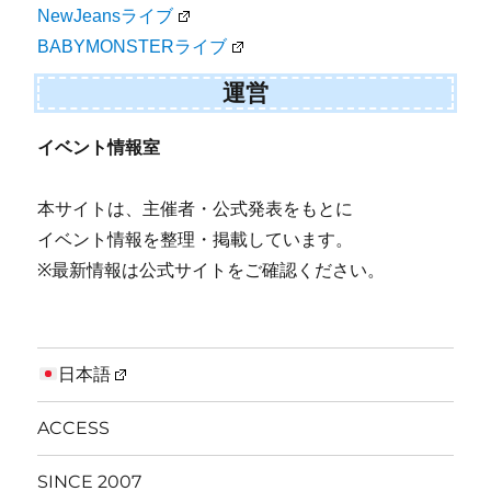
NewJeansライブ
BABYMONSTERライブ
運営
イベント情報室
本サイトは、主催者・公式発表をもとに
イベント情報を整理・掲載しています。
※最新情報は公式サイトをご確認ください。
日本語
ACCESS
SINCE 2007