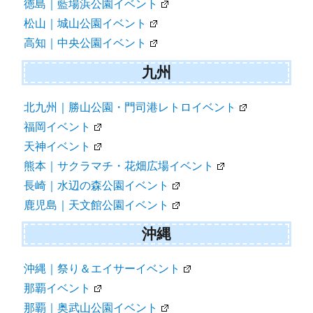
徳島｜藍場浜公園イベント
松山｜城山公園イベント
高知｜中央公園イベント
九州
北九州｜勝山公園・門司港レトロイベント
福岡イベント
天神イベント
熊本｜サクラマチ・花畑広場イベント
長崎｜水辺の森公園イベント
鹿児島｜天文館公園イベント
沖縄
沖縄｜祭り＆エイサーイベント
那覇イベント
那覇｜奥武山公園イベント