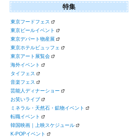
特集
東京フードフェス
東京ビールイベント
東京デパート物産展
東京ホテルビュッフェ
東京アート展覧会
海外イベント
タイフェス
音楽フェス
芸能人ディナーショー
お笑いライブ
ミネラル・天然石・鉱物イベント
転職イベント
韓国映画｜上映スケジュール
K-POPイベント