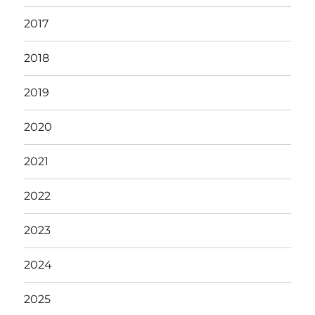
2017
2018
2019
2020
2021
2022
2023
2024
2025