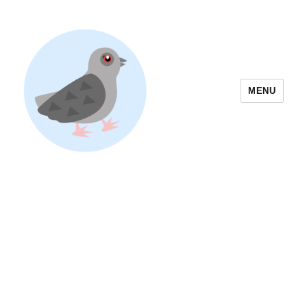
MENU
Yoyogi Park Event & Festival