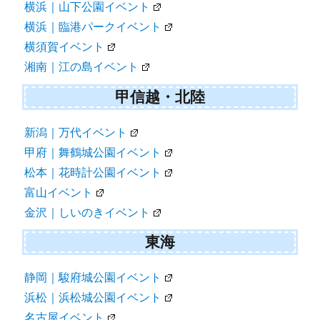
横浜｜山下公園イベント
横浜｜臨港パークイベント
横須賀イベント
湘南｜江の島イベント
甲信越・北陸
新潟｜万代イベント
甲府｜舞鶴城公園イベント
松本｜花時計公園イベント
富山イベント
金沢｜しいのきイベント
東海
静岡｜駿府城公園イベント
浜松｜浜松城公園イベント
名古屋イベント