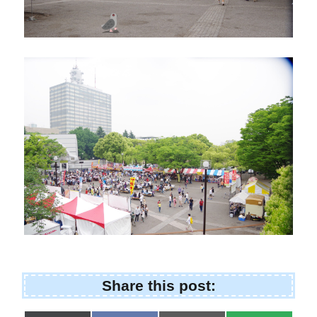
Share this post: