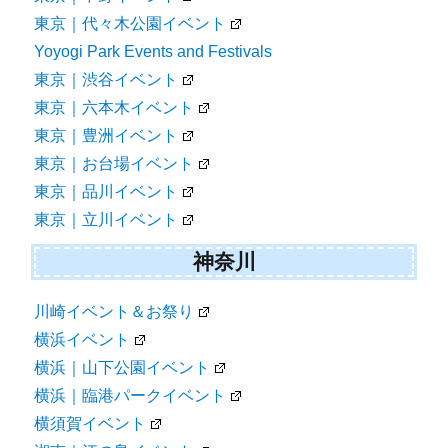
東京｜代々木公園イベント
Yoyogi Park Events and Festivals
東京｜渋谷イベント
東京｜六本木イベント
東京｜豊洲イベント
東京｜お台場イベント
東京｜品川イベント
東京｜立川イベント
神奈川
川崎イベント＆お祭り
横浜イベント
横浜｜山下公園イベント
横浜｜臨港パークイベント
横須賀イベント