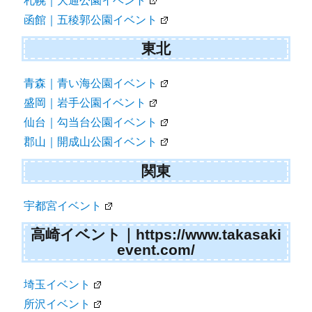
札幌｜大通公園イベント
函館｜五稜郭公園イベント
東北
青森｜青い海公園イベント
盛岡｜岩手公園イベント
仙台｜勾当台公園イベント
郡山｜開成山公園イベント
関東
宇都宮イベント
高崎イベント｜https://www.takasaki
event.com/
埼玉イベント
所沢イベント