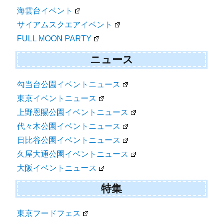
海雲台イベント
サイアムスクエアイベント
FULL MOON PARTY
ニュース
勾当台公園イベントニュース
東京イベントニュース
上野恩賜公園イベントニュース
代々木公園イベントニュース
日比谷公園イベントニュース
久屋大通公園イベントニュース
大阪イベントニュース
特集
東京フードフェス