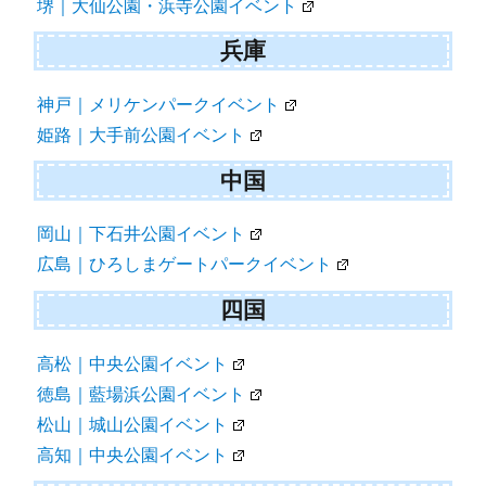
堺｜大仙公園・浜寺公園イベント
兵庫
神戸｜メリケンパークイベント
姫路｜大手前公園イベント
中国
岡山｜下石井公園イベント
広島｜ひろしまゲートパークイベント
四国
高松｜中央公園イベント
徳島｜藍場浜公園イベント
松山｜城山公園イベント
高知｜中央公園イベント