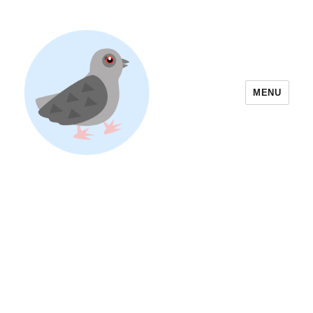
MENU
Yoyogi Park Event & Festival