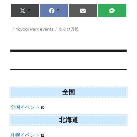
Share
Share
Share
Share
X
F
E
S
on
on
on
on
(
a
m
M
T
c
a
S
w
e
i
Posted
Categories
Tags
Yoyogi Park events
あそび万博
i
b
l
on
t
o
t
o
e
k
r
)
Post
navigation
全国
全国イベント
北海道
札幌イベント