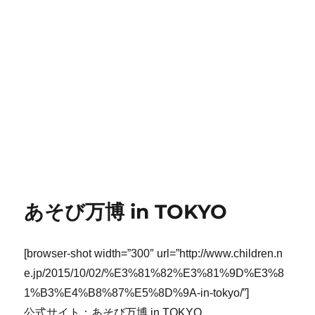
あそび万博 in TOKYO
[browser-shot width=”300″ url=”http://www.children.n
e.jp/2015/10/02/%E3%81%82%E3%81%9D%E3%8
1%B3%E4%B8%87%E5%8D%9A-in-tokyo/”]
公式サイト：あそび万博 in TOKYO