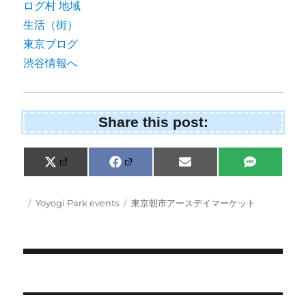
Share this post:
Share
Share
Share
Share
X
F
E
S
on
on
on
on
(
a
m
M
T
c
a
S
w
e
i
Posted
Categories
Tags
Yoyogi Park events
東京朝市アースデイマーケット
i
b
l
on
t
o
t
o
e
k
r
)
Post
navigation