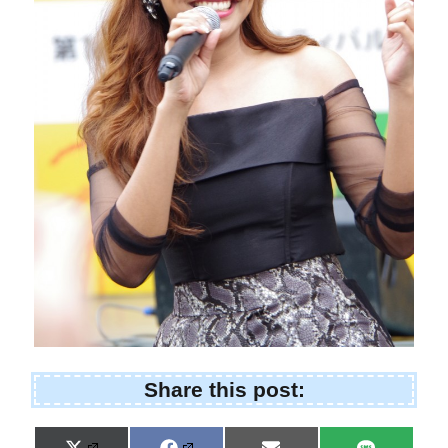
Share this post: