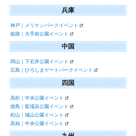
兵庫
神戸｜メリケンパークイベント
姫路｜大手前公園イベント
中国
岡山｜下石井公園イベント
広島｜ひろしまゲートパークイベント
四国
高松｜中央公園イベント
徳島｜藍場浜公園イベント
松山｜城山公園イベント
高知｜中央公園イベント
九州