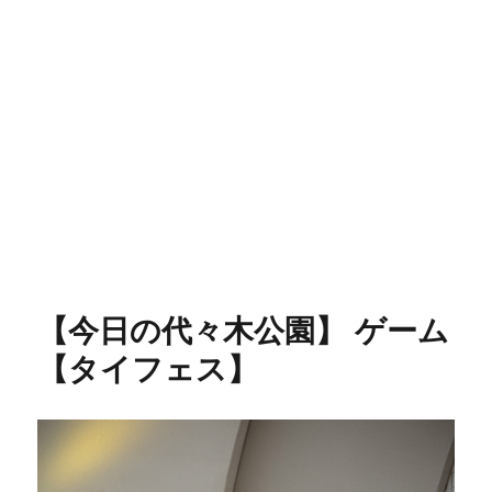
【今日の代々木公園】 ゲーム
【タイフェス】