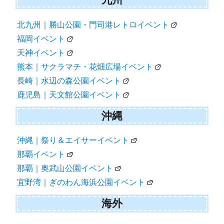
北九州｜勝山公園・門司港レトロイベント
福岡イベント
天神イベント
熊本｜サクラマチ・花畑広場イベント
長崎｜水辺の森公園イベント
鹿児島｜天文館公園イベント
沖縄
沖縄｜祭り＆エイサーイベント
那覇イベント
那覇｜奥武山公園イベント
宜野湾｜ぎのわん海浜公園イベント
海外