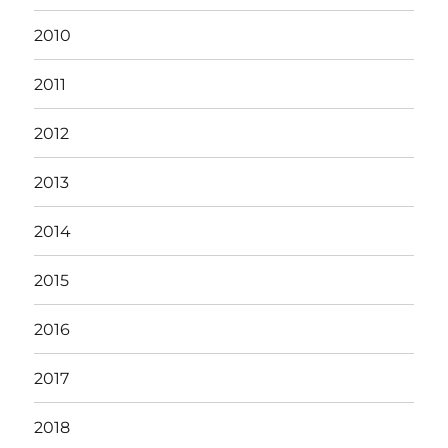
2010
2011
2012
2013
2014
2015
2016
2017
2018