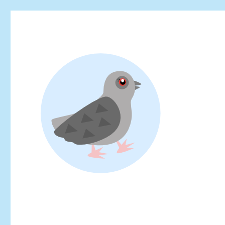
Looking for events at Yoyogi Park? Find upcoming festivals, fl
Yoyogi Park Event & Fest