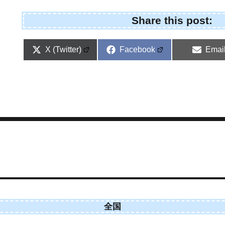
Share this post:
Share
Share
Shar
X (Twitter)
Facebook
Emai
on
on
on
全国