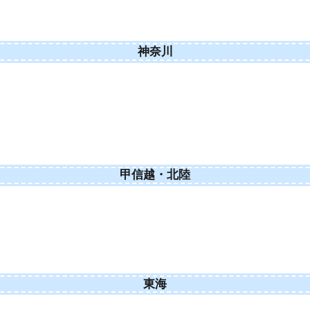
神奈川
甲信越・北陸
東海