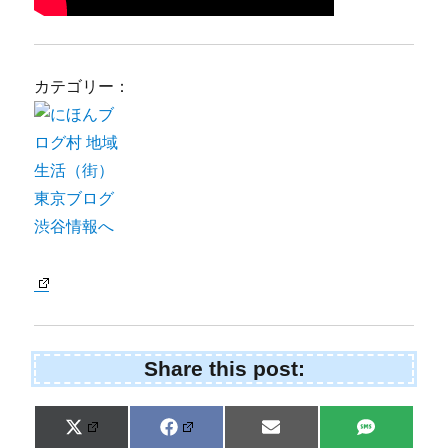
カテゴリー：
Share this post:
Share
Share
Share
Share
X
F
E
S