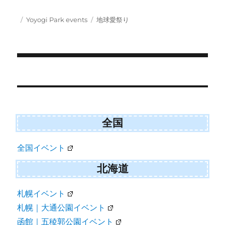
on
on
on
on
(
a
m
M
T
c
a
S
w
e
i
Posted
Categories
Tags
Yoyogi Park events
地球愛祭り
i
b
l
on
t
o
t
o
e
k
r
)
Post
navigation
全国
全国イベント
北海道
札幌イベント
札幌｜大通公園イベント
函館｜五稜郭公園イベント