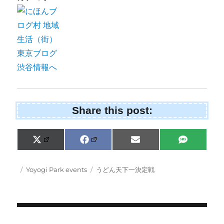
Share this post:
Share
Share
Share
Share
X
F
E
S
on
on
on
on
(
a
m
M
T
c
a
S
w
e
i
Posted
Categories
Tags
Yoyogi Park events
うどん天下一決定戦
i
b
l
on
t
o
t
o
e
k
r
)
Post