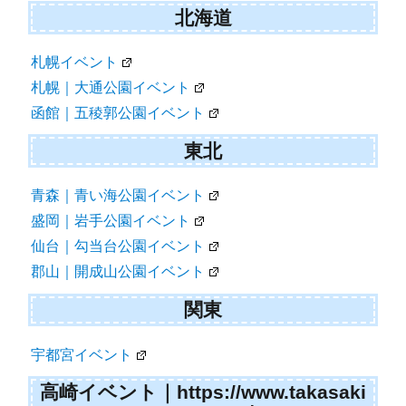
北海道
札幌イベント
札幌｜大通公園イベント
函館｜五稜郭公園イベント
東北
青森｜青い海公園イベント
盛岡｜岩手公園イベント
仙台｜勾当台公園イベント
郡山｜開成山公園イベント
関東
宇都宮イベント
高崎イベント｜https://www.takasaki