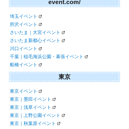
event.com/
埼玉イベント
所沢イベント
さいたま｜大宮イベント
さいたま新都心イベント
川口イベント
千葉｜稲毛海浜公園・幕張イベント
船橋イベント
東京
東京イベント
東京｜墨田イベント
東京｜浅草イベント
東京｜上野公園イベント
東京｜秋葉原イベント