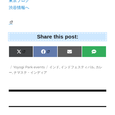
Share this post:
Share
Share
Share
Share
X
F
E
S
on
on
on
on
(
a
m
M
T
c
a
S
w
e
i
Posted
Categories
Tags
Yoyogi Park events
インド
,
インドフェスティバル
,
カレ
i
b
l
on
ー
,
ナマステ・インディア
t
o
t
o
e
k
r
)
Post
navigation