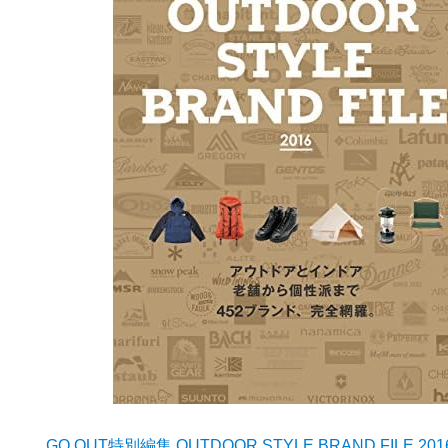
GO OUT特別編集 OUTDOOR STYLE BRAND FILE 201