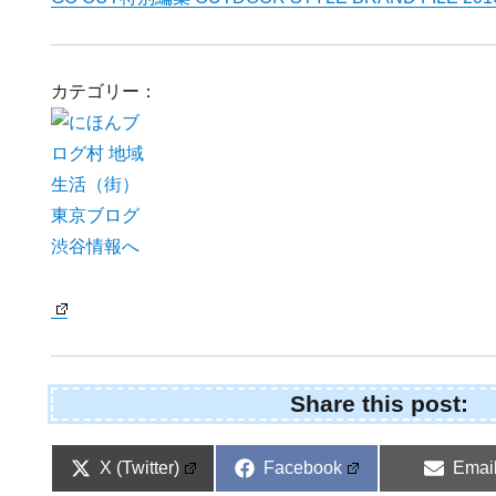
カテゴリー：
Share this post:
Share
Share
Shar
X (Twitter)
Facebook
Emai
on
on
on