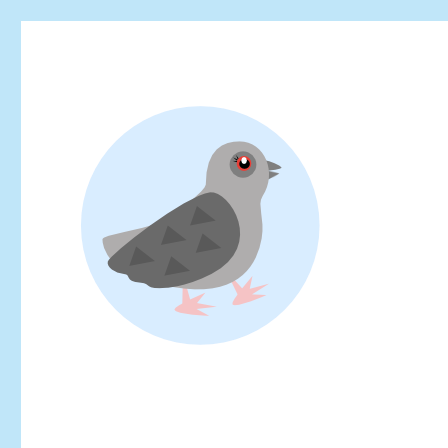
Looking for events at Yoyogi Park? Find upcoming festivals, fl
Yoyogi Park Event & Fest