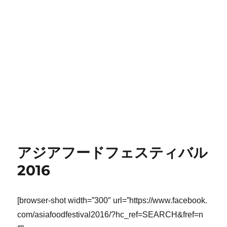
アジアフードフェスティバル
2016
[browser-shot width=”300″ url=”https://www.facebook.
com/asiafoodfestival2016/?hc_ref=SEARCH&fref=n