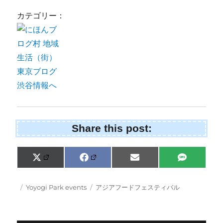
カテゴリー：
Share this post:
Share
Share
Share
Share
X
F
E
S
on
on
on
on
(
a
m
M
T
c
a
S
w
e
i
Posted
Categories
Tags
Yoyogi Park events
アジアフードフェスティバル
i
b
l
on
t
o
t
o
e
k