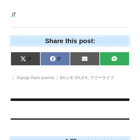
Share this post:
Share
Share
Share
Share
X
F
E
S
on
on
on
on
(
a
m
M
T
c
a
S
w
e
i
Posted
Categories
Tags
Yoyogi Park events
BILLIE IDLE®
,
フリーライブ
i
b
l
on
t
o
t
o
e
k
r
)
Post
navigation