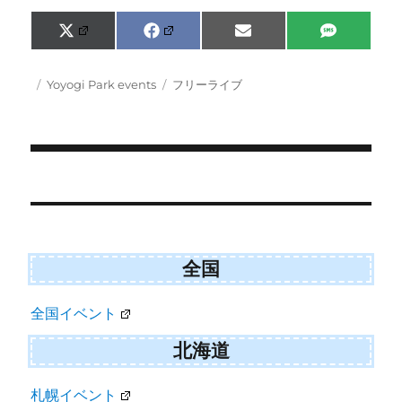
Share
Share
Share
Share
X
F
E
S
on
on
on
on
(
a
m
M
T
c
a
S
w
e
i
Posted
Categories
Tags
Yoyogi Park events
フリーライブ
i
b
l
on
t
o
t
o
e
k
r
)
Post
navigation
全国
全国イベント
北海道
札幌イベント