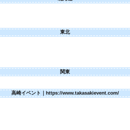
東北
関東
高崎イベント｜https://www.takasakievent.com/