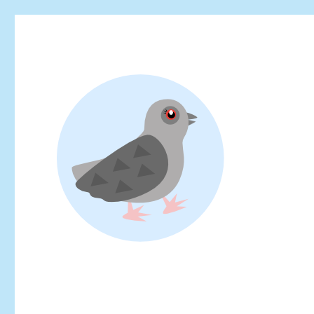
Looking for events at Yoyogi Park? Find upcoming festivals, fl
Yoyogi Park Event & Fest