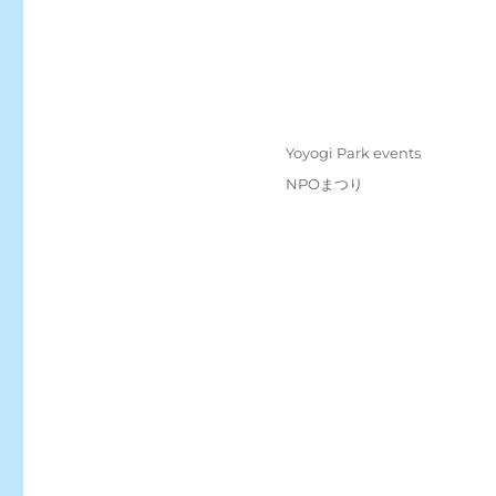
Posted
Categories
Yoyogi Park events
on
Tags
NPOまつり