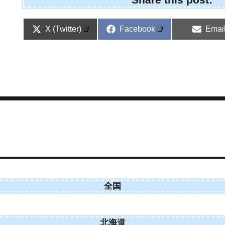
Share
Share
Shar
X (Twitter)
Facebook
Emai
on
on
on
全国
北海道