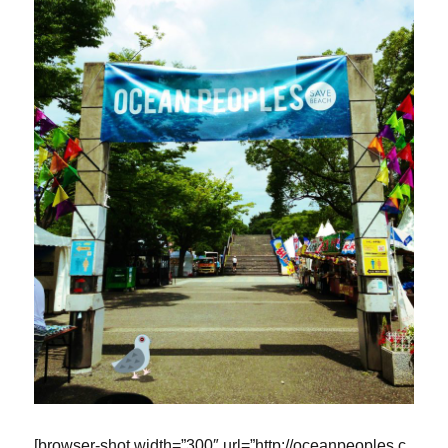
[browser-shot width=”300″ url=”http://oceanpeoples.c