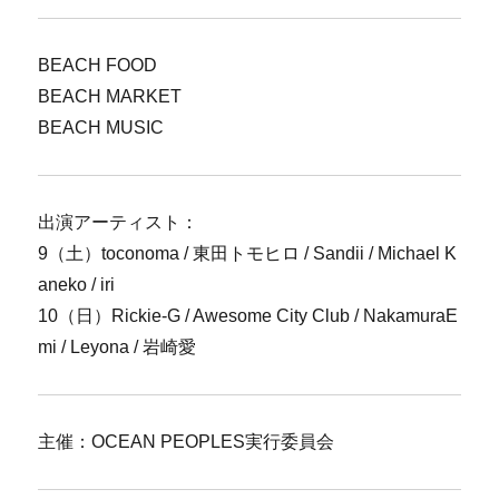
BEACH FOOD
BEACH MARKET
BEACH MUSIC
出演アーティスト：
9（土）toconoma / 東田トモヒロ / Sandii / Michael K
aneko / iri
10（日）Rickie-G / Awesome City Club / NakamuraE
mi / Leyona / 岩崎愛
主催：OCEAN PEOPLES実行委員会