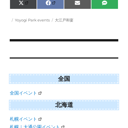
Share
Share
Share
Share
X
F
E
S
on
on
on
on
(
a
m
M
T
c
a
S
w
e
i
Posted
Categories
Tags
Yoyogi Park events
大江戸和宴
i
b
l
on
t
o
t
o
e
k
r
)
Post
navigation
全国
全国イベント
北海道
札幌イベント
札幌｜大通公園イベント