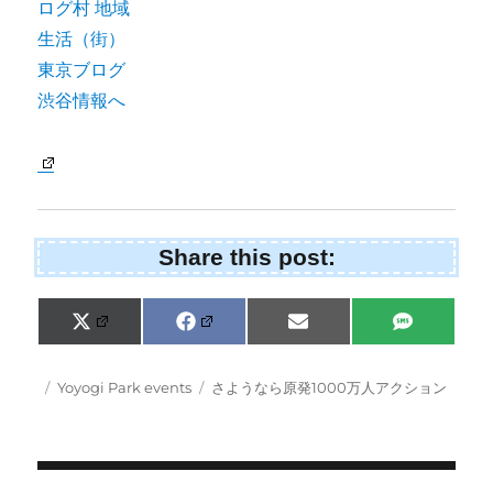
Share this post:
Share
Share
Share
Share
X
F
E
S
on
on
on
on
(
a
m
M
T
c
a
S
w
e
i
Posted
Categories
Tags
Yoyogi Park events
さようなら原発1000万人アクション
i
b
l
on
t
o
t
o
e
k
r
)