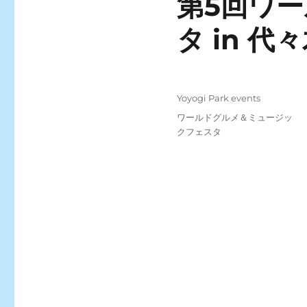
第5回ワ
タ in 代
Posted
Categories
Yoyogi Park events
on
Tags
ワールドグルメ＆ミュージッ
クフェスタ