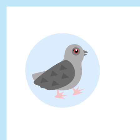
Looking for events at Yoyogi Park? Find upcoming festivals, fl
Yoyogi Park Event & Fest