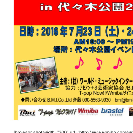
[browser-shot width=”300″ url=”http://www.wmiba.com/w