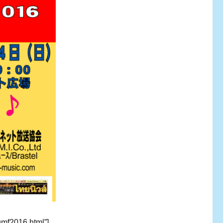
gmf2016.html”]