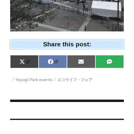
Share this post:
Share
Share
Share
Share
X
F
E
S
on
on
on
on
(
a
m
M
T
c
a
S
w
e
i
Posted
Categories
Tags
Yoyogi Park events
エコライフ・フェア
i
b
l
on
t
o
t
o
e
k
r
)
Post
navigation